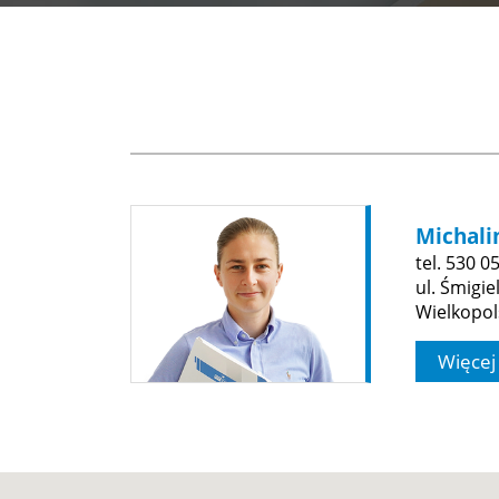
Michali
tel. 530 0
ul. Śmigi
Wielkopol
Więcej