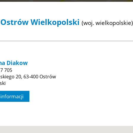
Ostrów Wielkopolski
(woj. wielkopolskie)
na Diakow
57 705
elskiego 20, 63-400 Ostrów
ski
 informacji