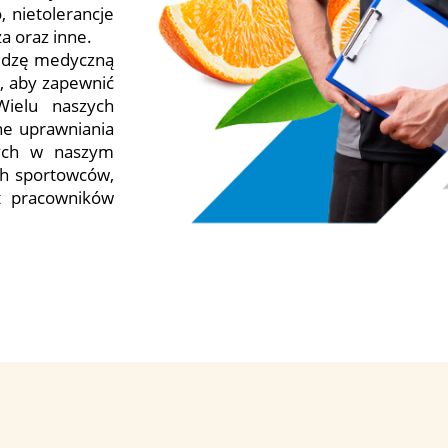
 nietolerancje
ża oraz inne.
iedzę medyczną
, aby zapewnić
Wielu naszych
ne uprawniania
cych w naszym
ch sportowców,
t pracowników