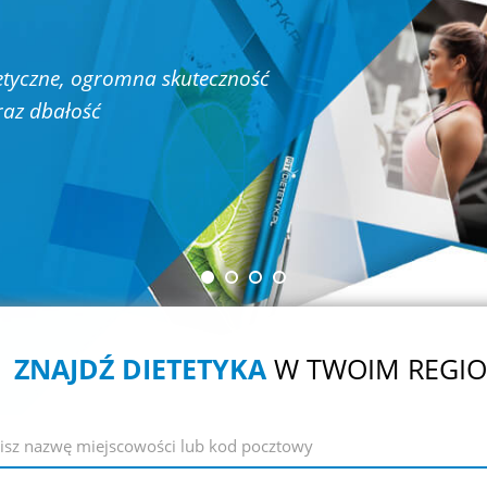
z względu czy jesteś sportowcem czy ćwiczysz
dynie dla pasji lub zdrowia. Przekonaj się, jak
eta może poprawić Twoje wyniki sportowe
ZNAJDŹ DIETETYKA
W TWOIM REGIO