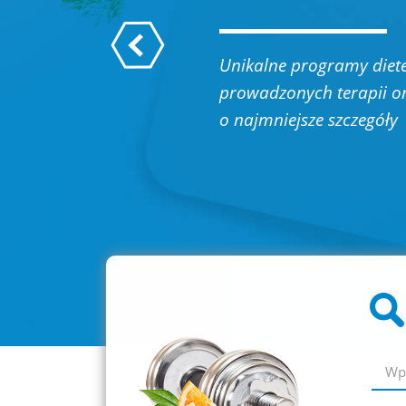
Be
je
di