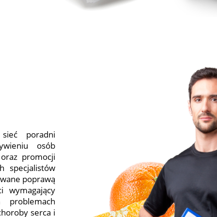
 sieć poradni
żywieniu osób
j oraz promocji
h specjalistów
sowane poprawą
ci wymagający
ch problemach
choroby serca i