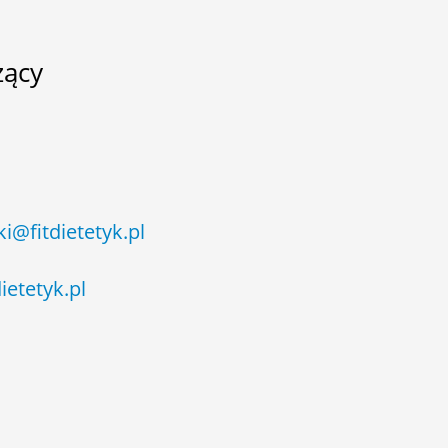
zący
i@fitdietetyk.pl
ietetyk.pl