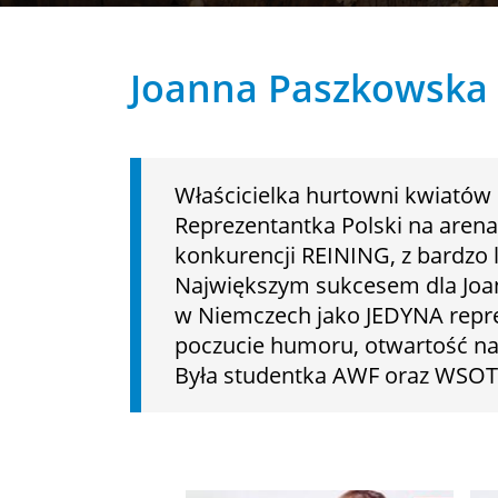
Joanna Paszkowska
Właścicielka hurtowni kwiatów
Reprezentantka Polski na aren
konkurencji REINING, z bardzo l
Największym sukcesem dla Joan
w Niemczech jako JEDYNA reprez
poczucie humoru, otwartość na 
Była studentka AWF oraz WSOTiH