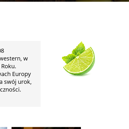
08
western, w
t Roku.
wach Europy
a swój urok,
czności.