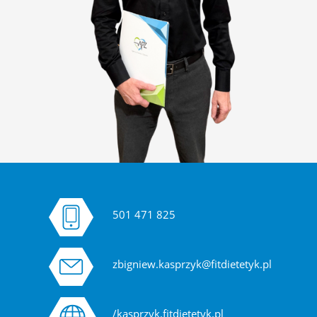
501 471 825
zbigniew.kasprzyk@fitdietetyk.pl
/kasprzyk.fitdietetyk.pl