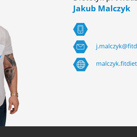
Jakub Malczyk
j.malczyk@fitd
malczyk.fitdiet