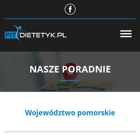
O NAS
STANDARD USŁUG
NASZE PORADNIE
NASZE PORADNIE
CENTRUM WIEDZY
WSPÓŁPRACA
Województwo pomorskie
SKLEP
APLIKACJA DIETETYK24