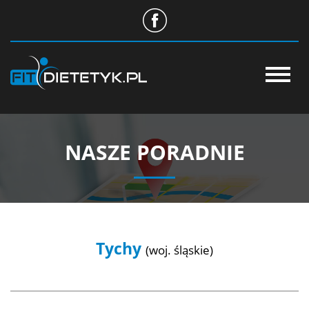
O NAS
STANDARD USŁUG
NASZE PORADNIE
NASZE PORADNIE
CENTRUM WIEDZY
WSPÓŁPRACA
Tychy
(woj. śląskie)
SKLEP
APLIKACJA DIETETYK24