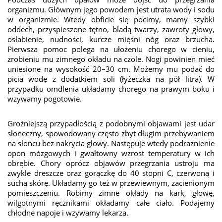
organizmu. Głównym jego powodem jest utrata wody i sodu
w organizmie. Wtedy obficie się pocimy, mamy szybki
oddech, przyspieszone tętno, bladą twarzy, zawroty głowy,
osłabienie, nudności, kurcze mięśni nóg oraz brzucha.
Pierwsza pomoc polega na ułożeniu chorego w cieniu,
zrobieniu mu zimnego okładu na czole. Nogi powinien mieć
uniesione na wysokość 20–30 cm. Możemy mu podać do
picia wodę z dodatkiem soli (łyżeczka na pół litra). W
przypadku omdlenia układamy chorego na prawym boku i
wzywamy pogotowie.
Groźniejszą przypadłością z podobnymi objawami jest udar
słoneczny, spowodowany często zbyt długim przebywaniem
na słońcu bez nakrycia głowy. Następuje wtedy podrażnienie
opon mózgowych i gwałtowny wzrost temperatury w ich
obrębie. Chory oprócz objawów przegrzania ustroju ma
zwykle dreszcze oraz gorączkę do 40 stopni C, czerwoną i
suchą skórę. Układamy go też w przewiewnym, zacienionym
pomieszczeniu. Robimy zimne okłady na kark, głowę,
wilgotnymi ręcznikami okładamy całe ciało. Podajemy
chłodne napoje i wzywamy lekarza.