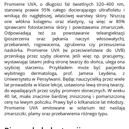
Promienie UVA, o długości fal świetlnych 320–400 nm,
stanowią prawie 95% całego docierającego ultrafioletu i
wnikają do najgłębszej, właściwej warstwy skóry. Niszczą
one włókna kolagenu oraz elastyny, są więc w 80%
sprawcami fotostarzenia skóry i powstawania zmarszczek.
Odpowiadają też za powstawanie teleangiektazji
(poszerzenia oraz pękania naczyń włosowatych),
przebarwień, rogowacenia, zgrubienia czy przesuszenia
naskórka. Promienie UVA (w przeciwieństwie do UVB)
przenikają przez szyby okienne. Jeśli więc np. pracujemy,
wystawiając latami jedną stronę twarzy do słońca, ulega ona
szybciej starzeniu. Przykładem może być pacjentka
wybitnego dermatologa, prof. Jamesa Leydena, z
Uniwersytetu w Pensylwanii. Będąc nauczycielką przez wiele
lat prowadziła w klasie lekcje, ustawiona lewą stroną twarzy,
do wpadających przez szyby promieni słonecznych. W wieku
40 lat, miała znacznie bardziej zniszczoną i pomarszczoną
cerę na lewym policzku. Prawy był o kilkanaście lat młodszy.
Promienie UVA emitowane w solarium też nasilają
zmarszczki, plamy oraz przebarwienia różnego typu.