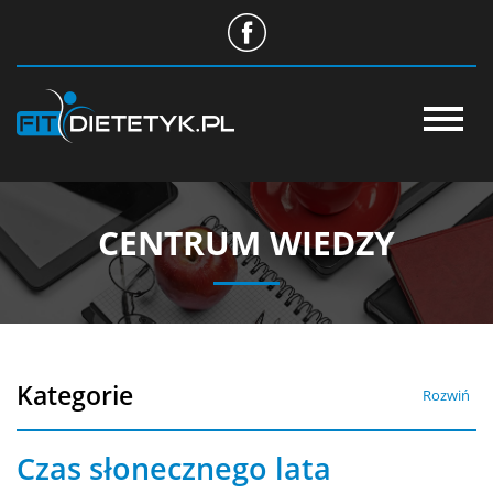
O NAS
STANDARD USŁUG
CENTRUM WIEDZY
NASZE PORADNIE
CENTRUM WIEDZY
WSPÓŁPRACA
Kategorie
Rozwiń
SKLEP
Czas słonecznego lata
APLIKACJA DIETETYK24