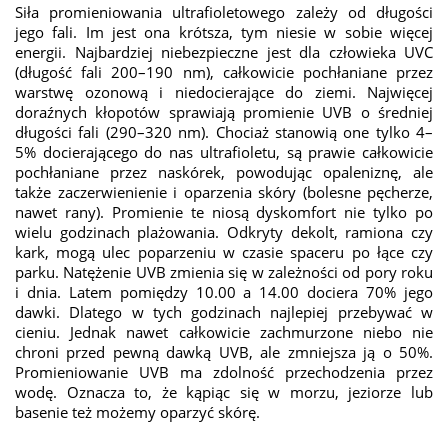
Siła promieniowania ultrafioletowego zależy od długości
jego fali. Im jest ona krótsza, tym niesie w sobie więcej
energii. Najbardziej niebezpieczne jest dla człowieka UVC
(długość fali 200–190 nm), całkowicie pochłaniane przez
warstwę ozonową i niedocierające do ziemi. Najwięcej
doraźnych kłopotów sprawiają promienie UVB o średniej
długości fali (290–320 nm). Chociaż stanowią one tylko 4–
5% docierającego do nas ultrafioletu, są prawie całkowicie
pochłaniane przez naskórek, powodując opaleniznę, ale
także zaczerwienienie i oparzenia skóry (bolesne pęcherze,
nawet rany). Promienie te niosą dyskomfort nie tylko po
wielu godzinach plażowania. Odkryty dekolt, ramiona czy
kark, mogą ulec poparzeniu w czasie spaceru po łące czy
parku. Natężenie UVB zmienia się w zależności od pory roku
i dnia. Latem pomiędzy 10.00 a 14.00 dociera 70% jego
dawki. Dlatego w tych godzinach najlepiej przebywać w
cieniu. Jednak nawet całkowicie zachmurzone niebo nie
chroni przed pewną dawką UVB, ale zmniejsza ją o 50%.
Promieniowanie UVB ma zdolność przechodzenia przez
wodę. Oznacza to, że kąpiąc się w morzu, jeziorze lub
basenie też możemy oparzyć skórę.