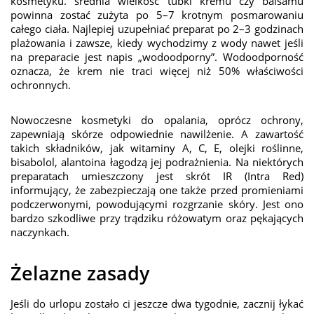
kosmetyku. średnia wielkość tubki kremu czy balsamu
powinna zostać zużyta po 5–7 krotnym posmarowaniu
całego ciała. Najlepiej uzupełniać preparat po 2–3 godzinach
plażowania i zawsze, kiedy wychodzimy z wody nawet jeśli
na preparacie jest napis „wodoodporny”. Wodoodporność
oznacza, że krem nie traci więcej niż 50% właściwości
ochronnych.
Nowoczesne kosmetyki do opalania, oprócz ochrony,
zapewniają skórze odpowiednie nawilżenie. A zawartość
takich składników, jak witaminy A, C, E, olejki roślinne,
bisabolol, alantoina łagodzą jej podrażnienia. Na niektórych
preparatach umieszczony jest skrót IR (Intra Red)
informujący, że zabezpieczają one także przed promieniami
podczerwonymi, powodującymi rozgrzanie skóry. Jest ono
bardzo szkodliwe przy trądziku różowatym oraz pękających
naczynkach.
Żelazne zasady
Jeśli do urlopu zostało ci jeszcze dwa tygodnie, zacznij łykać