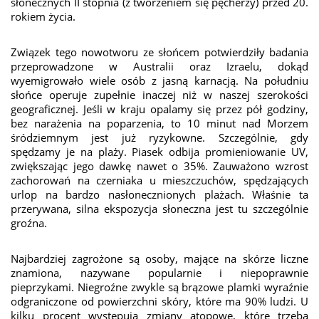
słonecznych II stopnia (z tworzeniem się pęcherzy) przed 20.
rokiem życia.
Związek tego nowotworu ze słońcem potwierdziły badania
przeprowadzone w Australii oraz Izraelu, dokąd
wyemigrowało wiele osób z jasną karnacją. Na południu
słońce operuje zupełnie inaczej niż w naszej szerokości
geograficznej. Jeśli w kraju opalamy się przez pół godziny,
bez narażenia na poparzenia, to 10 minut nad Morzem
śródziemnym jest już ryzykowne. Szczególnie, gdy
spędzamy je na plaży. Piasek odbija promieniowanie UV,
zwiększając jego dawkę nawet o 35%. Zauważono wzrost
zachorowań na czerniaka u mieszczuchów, spędzających
urlop na bardzo nasłonecznionych plażach. Właśnie ta
przerywana, silna ekspozycja słoneczna jest tu szczególnie
groźna.
Najbardziej zagrożone są osoby, mające na skórze liczne
znamiona, nazywane popularnie i niepoprawnie
pieprzykami. Niegroźne zwykle są brązowe plamki wyraźnie
odgraniczone od powierzchni skóry, które ma 90% ludzi. U
kilku procent występują zmiany atopowe, które trzeba