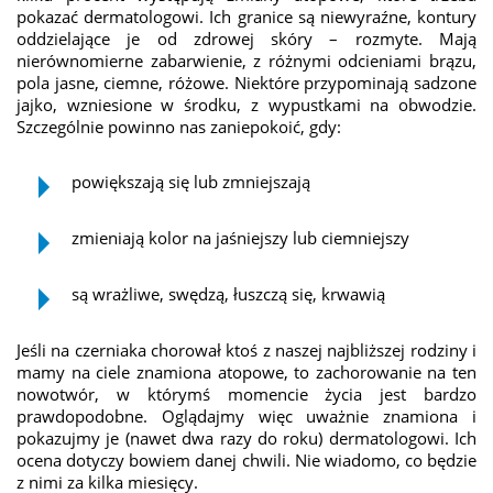
pokazać dermatologowi. Ich granice są niewyraźne, kontury
oddzielające je od zdrowej skóry – rozmyte. Mają
nierównomierne zabarwienie, z różnymi odcieniami brązu,
pola jasne, ciemne, różowe. Niektóre przypominają sadzone
jajko, wzniesione w środku, z wypustkami na obwodzie.
Szczególnie powinno nas zaniepokoić, gdy:
powiększają się lub zmniejszają
zmieniają kolor na jaśniejszy lub ciemniejszy
są wrażliwe, swędzą, łuszczą się, krwawią
Jeśli na czerniaka chorował ktoś z naszej najbliższej rodziny i
mamy na ciele znamiona atopowe, to zachorowanie na ten
nowotwór, w którymś momencie życia jest bardzo
prawdopodobne. Oglądajmy więc uważnie znamiona i
pokazujmy je (nawet dwa razy do roku) dermatologowi. Ich
ocena dotyczy bowiem danej chwili. Nie wiadomo, co będzie
z nimi za kilka miesięcy.