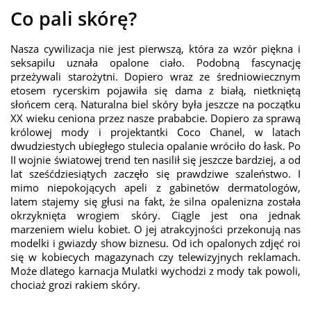
Co pali skórę?
Nasza cywilizacja nie jest pierwszą, która za wzór piękna i
seksapilu uznała opalone ciało. Podobną fascynację
przeżywali starożytni. Dopiero wraz ze średniowiecznym
etosem rycerskim pojawiła się dama z białą, nietkniętą
słońcem cerą. Naturalna biel skóry była jeszcze na początku
XX wieku ceniona przez nasze prababcie. Dopiero za sprawą
królowej mody i projektantki Coco Chanel, w latach
dwudziestych ubiegłego stulecia opalanie wróciło do łask. Po
II wojnie światowej trend ten nasilił się jeszcze bardziej, a od
lat sześćdziesiątych zaczęło się prawdziwe szaleństwo. I
mimo niepokojących apeli z gabinetów dermatologów,
latem stajemy się głusi na fakt, że silna opalenizna została
okrzyknięta wrogiem skóry. Ciągle jest ona jednak
marzeniem wielu kobiet. O jej atrakcyjności przekonują nas
modelki i gwiazdy show biznesu. Od ich opalonych zdjęć roi
się w kobiecych magazynach czy telewizyjnych reklamach.
Może dlatego karnacja Mulatki wychodzi z mody tak powoli,
chociaż grozi rakiem skóry.