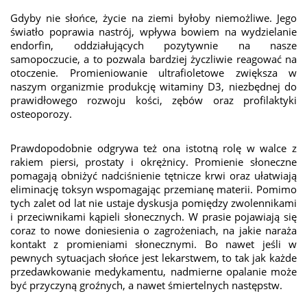
Gdyby nie słońce, życie na ziemi byłoby niemożliwe. Jego
światło poprawia nastrój, wpływa bowiem na wydzielanie
endorfin, oddziałujących pozytywnie na nasze
samopoczucie, a to pozwala bardziej życzliwie reagować na
otoczenie. Promieniowanie ultrafioletowe zwiększa w
naszym organizmie produkcję witaminy D3, niezbędnej do
prawidłowego rozwoju kości, zębów oraz profilaktyki
osteoporozy.
Prawdopodobnie odgrywa też ona istotną rolę w walce z
rakiem piersi, prostaty i okrężnicy. Promienie słoneczne
pomagają obniżyć nadciśnienie tętnicze krwi oraz ułatwiają
eliminację toksyn wspomagając przemianę materii. Pomimo
tych zalet od lat nie ustaje dyskusja pomiędzy zwolennikami
i przeciwnikami kąpieli słonecznych. W prasie pojawiają się
coraz to nowe doniesienia o zagrożeniach, na jakie naraża
kontakt z promieniami słonecznymi. Bo nawet jeśli w
pewnych sytuacjach słońce jest lekarstwem, to tak jak każde
przedawkowanie medykamentu, nadmierne opalanie może
być przyczyną groźnych, a nawet śmiertelnych następstw.