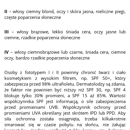
II
– włosy ciemny blond, oczy i skóra jasna, nieliczne piegi,
częste poparzenia słoneczne
III
– włosy brązowe, lekko śniada cera, oczy jasne lub
ciemne, rzadkie poparzenia słoneczne
IV
– włosy ciemnobrązowe lub czarne, śniada cera, ciemne
oczy, bardzo rzadkie poparzenia słoneczne
Osoby z fototypem I i II powinny chronić twarz i ciało
kosmetykiem z wysokim filtrem, np. SPF 50+, który
zabezpiecza przed 98% ultrafioletu. Dermatolodzy są zdania,
że faktor nie powinien być niższy niż SPF 30, np. SPF 4
blokuje tylko 30% promieni, a SPF 15 aż 85%. Wartość
współczynnika SPF jest informacją, o sile zabezpieczenia
przed promieniami UVB. Współczynnik ochrony przed
promieniami UVA określany jest skrótem IPD lub PPD. Aby
siła ochronna została osiągnięta, trzeba kilkakrotnie
smarować się w czasie pobytu na słońcu, nie żałując