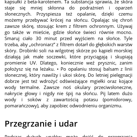
kapsułki z beta-karotenem. Ta substancja sprawia, że skóra
staje się mniej skłonna do podrażnień i oparzeń
słonecznych. Przyspiesza też opalanie, dzięki czemu
możemy przebywać krócej na słońcu. Opalając się chroń
zawsze skórę, stosując krem z filtrem ochronnym. Używaj
go także w mieście, gdzie słońce świeci równie mocno.
Smaruj ciało 30 minut przed wyjściem na słońce. Tyle
trzeba, aby „ochroniarz” z filtrem dotarł do głębokich warstw
skóry. Drobinki soli na wilgotnej skórze po kąpieli morskiej
działają jak małe soczewki, które przyciągają i skupiają
promienie UV. Dlatego, koniecznie weź prysznic, zanim
położysz się na leżaku. • Po opalaniu stosuj balsam z linii
słonecznej, który nawilży i ukoi skórę. Do letniej pielęgnacji
dobrze jest też wdrożyć odświeżające mgiełki oraz kojące
wody termalne. Zawsze noś okulary przeciwsłoneczne,
nakrycie głowy i nigdy nie śpij na słońcu. Pij latem dużo
wody i soków z zawartością potasu (pomidorowy,
pomarańczowy), aby zapobiec odwodnieniu organizmu.
Przegrzanie i udar
Podczas dużych upałów może dojść do przegrzania