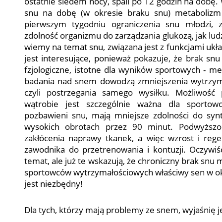
ostatnie siedem nocy, spali po 12 godzin na dobę.
snu na dobę (w okresie braku snu) metabolizm 
pierwszym tygodniu ograniczenia snu młodzi, 
zdolność organizmu do zarządzania glukozą, jak lu
wiemy na temat snu, związana jest z funkcjami uk
jest interesujące, ponieważ pokazuje, że brak s
fzjologiczne, istotne dla wyników sportowych - me
badania nad snem dowodzą zmniejszenia wytrzyma
czyli postrzegania samego wysiłku. Możliwość
wątrobie jest szczególnie ważna dla sportow
pozbawieni snu, mają mniejsze zdolności do synt
wysokich obrotach przez 90 minut. Podwyższ
zakłócenia naprawy tkanek, a więc wzrost i re
zawodnika do przetrenowania i kontuzji. Oczywiś
temat, ale już te wskazują, że chroniczny brak snu
sportowców wytrzymałościowych właściwy sen w okr
jest niezbędny!
Dla tych, którzy mają problemy ze snem, wyjaśnię je