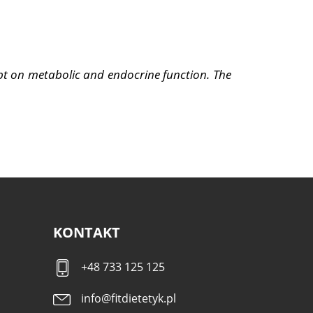
ebt on metabolic and endocrine function. The
KONTAKT
+48 733 125 125
info@fitdietetyk.pl