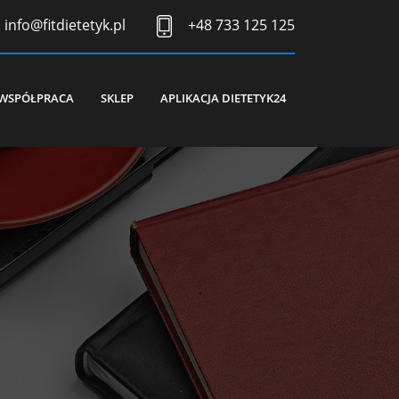
info@fitdietetyk.pl
+48 733 125 125
WSPÓŁPRACA
SKLEP
APLIKACJA DIETETYK24