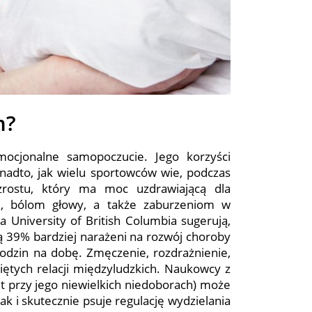
m?
mocjonalne samopoczucie. Jego korzyści
onadto, jak wielu sportowców wie, podczas
zrostu, który ma moc uzdrawiającą dla
ji, bólom głowy, a także zaburzeniom w
University of British Columbia sugerują,
 są 39% bardziej narażeni na rozwój choroby
godzin na dobę. Zmęczenie, rozdrażnienie,
iętych relacji międzyludzkich. Naukowcy z
wet przy jego niewielkich niedoborach) może
ak i skutecznie psuje regulację wydzielania