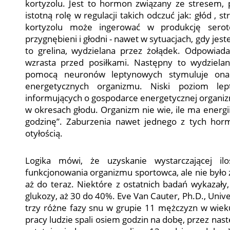
kortyzolu. Jest to hormon związany ze stresem,
istotną rolę w regulacji takich odczuć jak: głód , 
kortyzolu może ingerować w produkcję serot
przygnębieni i głodni - nawet w sytuacjach, gdy je
to grelina, wydzielana przez żołądek. Odpowiad
wzrasta przed posiłkami. Następny to wydziela
pomocą neuronów leptynowych stymuluje ona
energetycznych organizmu. Niski poziom le
informujących o gospodarce energetycznej organizm
w okresach głodu. Organizm nie wie, ile ma energii
godzinę”. Zaburzenia nawet jednego z tych h
otyłością.
Logika mówi, że uzyskanie wystarczającej il
funkcjonowania organizmu sportowca, ale nie było z
aż do teraz. Niektóre z ostatnich badań wykazał
glukozy, aż 30 do 40%. Eve Van Cauter, Ph.D., Unive
trzy różne fazy snu w grupie 11 mężczyzn w wieku
pracy ludzie spali osiem godzin na dobę, przez nast