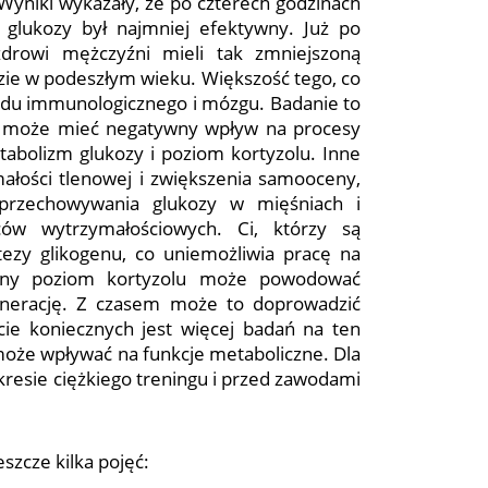
 Wyniki wykazały, że po czterech godzinach
glukozy był najmniej efektywny. Już po
zdrowi mężczyźni mieli tak zmniejszoną
dzie w podeszłym wieku. Większość tego, co
ładu immunologicznego i mózgu. Badanie to
nu może mieć negatywny wpływ na procesy
tabolizm glukozy i poziom kortyzolu. Inne
łości tlenowej i zwiększenia samooceny,
 przechowywania glukozy w mięśniach i
ców wytrzymałościowych. Ci, którzy są
ezy glikogenu, co uniemożliwia pracę na
ony poziom kortyzolu może powodować
generację. Z czasem może to doprowadzić
cie koniecznych jest więcej badań na ten
 może wpływać na funkcje metaboliczne. Dla
esie ciężkiego treningu i przed zawodami
szcze kilka pojęć: