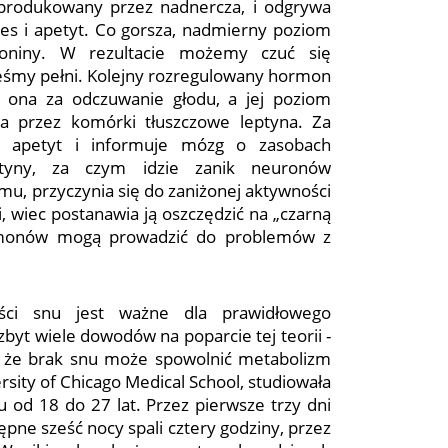
 produkowany przez nadnercza, i odgrywa
stres i apetyt. Co gorsza, nadmierny poziom
oniny. W rezultacie możemy czuć się
steśmy pełni. Kolejny rozregulowany hormon
a ona za odczuwanie głodu, a jej poziom
na przez komórki tłuszczowe leptyna. Za
 apetyt i informuje mózg o zasobach
ptyny, za czym idzie zanik neuronów
u, przyczynia się do zaniżonej aktywności
, wiec postanawia ją oszczędzić na „czarną
ormonów mogą prowadzić do problemów z
ości snu jest ważne dla prawidłowego
byt wiele dowodów na poparcie tej teorii -
y, że brak snu może spowolnić metabolizm
rsity of Chicago Medical School, studiowała
 od 18 do 27 lat. Przez pierwsze trzy dni
ępne sześć nocy spali cztery godziny, przez